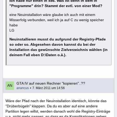
Ich habe nur einen in x86. Was ist denn in dem in
"Programme" drin? Stammt der evtl. von einer Mod?
eine Neuinstallation wäre glaube ich auch mit einem
Misserfolg verbunden, weil ich ja auf C zu wenig speicher
habe
LG
Neuinstallieren musst du aufgrund der Registry-Pfade
so oder so. Abgesehen davon kannst du bei der
Installation das gewünschte Zielverzeichnis wählen (in
deinem Fall eben D:\Daten o.ä.).
GTA IV auf neuen Rechner "kopieren"..??
anancus
7. März 2011 um 14:56
Wäre der Pfad nach der Neuinstallation identisch, könnte das
"Drüberbügeln" klappen. Da du es aber auf eine andere
Partition legen willst, werden danach wohl die Registry-Einträge
u.a. nicht mehr passen, so dass es da Komplikationen geben