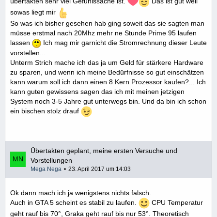
übertakten sehr viel Gefühlssache ist.
Das ist gut weil
sowas liegt mir
So was ich bisher gesehen hab ging soweit das sie sagten man
müsse erstmal nach 20Mhz mehr ne Stunde Prime 95 laufen
lassen
Ich mag mir garnicht die Stromrechnung dieser Leute
vorstellen...
Unterm Strich mache ich das ja um Geld für stärkere Hardware
zu sparen, und wenn ich meine Bedürfnisse so gut einschätzen
kann warum soll ich dann einen 8 Kern Prozessor kaufen?... Ich
kann guten gewissens sagen das ich mit meinen jetzigen
System noch 3-5 Jahre gut unterwegs bin. Und da bin ich schon
ein bischen stolz drauf
Übertakten geplant, meine ersten Versuche und
Vorstellungen
Mega Nega
23. April 2017 um 14:03
Ok dann mach ich ja wenigstens nichts falsch.
Auch in GTA 5 scheint es stabil zu laufen.
CPU Temperatur
geht rauf bis 70°, Graka geht rauf bis nur 53°. Theoretisch