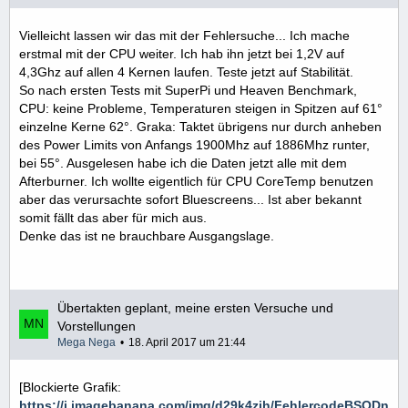
Vielleicht lassen wir das mit der Fehlersuche... Ich mache
erstmal mit der CPU weiter. Ich hab ihn jetzt bei 1,2V auf
4,3Ghz auf allen 4 Kernen laufen. Teste jetzt auf Stabilität.
So nach ersten Tests mit SuperPi und Heaven Benchmark,
CPU: keine Probleme, Temperaturen steigen in Spitzen auf 61°
einzelne Kerne 62°. Graka: Taktet übrigens nur durch anheben
des Power Limits von Anfangs 1900Mhz auf 1886Mhz runter,
bei 55°. Ausgelesen habe ich die Daten jetzt alle mit dem
Afterburner. Ich wollte eigentlich für CPU CoreTemp benutzen
aber das verursachte sofort Bluescreens... Ist aber bekannt
somit fällt das aber für mich aus.
Denke das ist ne brauchbare Ausgangslage.
Übertakten geplant, meine ersten Versuche und
Vorstellungen
Mega Nega
18. April 2017 um 21:44
[Blockierte Grafik:
https://i.imagebanana.com/img/d29k4zih/FehlercodeBSODn