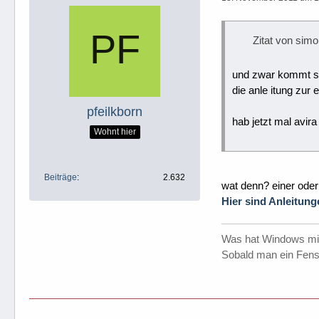
Zitat von sim
und zwar kommt se
die anle itung zur
pfeilkborn
hab jetzt mal avir
Wohnt hier
Beiträge
2.632
wat denn? einer oder
Hier sind Anleitun
Was hat Windows mi
Sobald man ein Fenst