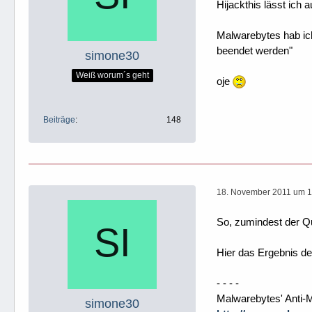
Hijackthis lässt ich 
Malwarebytes hab ich
beendet werden"
simone30
Weiß worum´s geht
oje
Beiträge
148
18. November 2011 um 1
So, zumindest der Qu
Hier das Ergebnis d
- - - -
Malwarebytes' Anti-
simone30