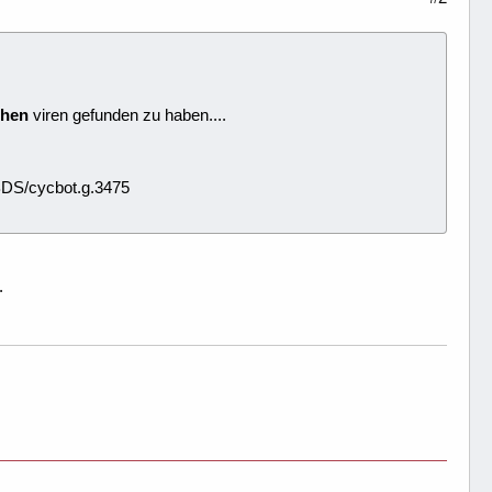
chen
viren gefunden zu haben....
 BDS/cycbot.g.3475
.