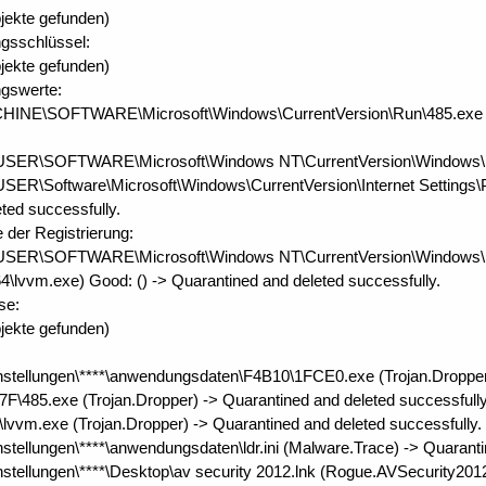
jekte gefunden)
ungsschlüssel:
jekte gefunden)
ungswerte:
\SOFTWARE\Microsoft\Windows\CurrentVersion\Run\485.exe (Troja
SOFTWARE\Microsoft\Windows NT\CurrentVersion\Windows\Load (
Software\Microsoft\Windows\CurrentVersion\Internet Settings\P
ted successfully.
e der Registrierung:
\SOFTWARE\Microsoft\Windows NT\CurrentVersion\Windows\Load
\lvvm.exe) Good: () -> Quarantined and deleted successfully.
se:
jekte gefunden)
nstellungen\****\anwendungsdaten\F4B10\1FCE0.exe (Trojan.Dropper)
F\485.exe (Trojan.Dropper) -> Quarantined and deleted successfully
vvm.exe (Trojan.Dropper) -> Quarantined and deleted successfully.
stellungen\****\anwendungsdaten\ldr.ini (Malware.Trace) -> Quaranti
stellungen\****\Desktop\av security 2012.lnk (Rogue.AVSecurity2012