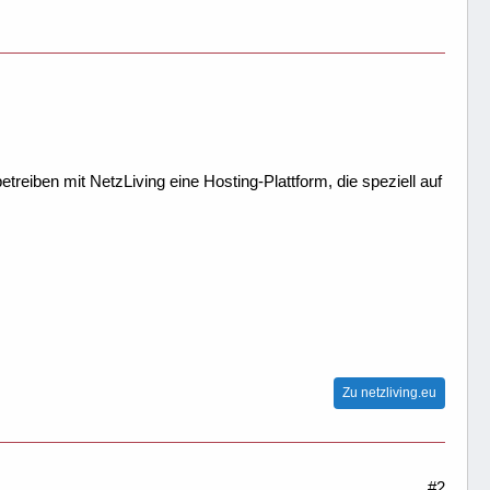
treiben mit NetzLiving eine Hosting-Plattform, die speziell auf
Zu netzliving.eu
#2