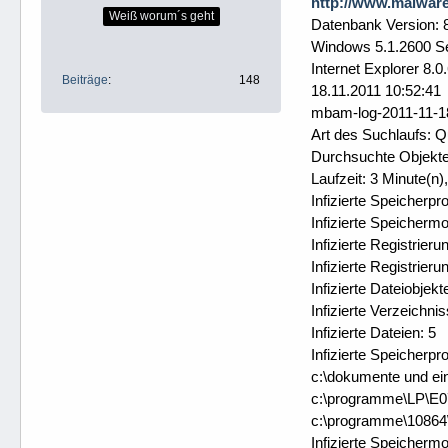
http://www.malware
Weiß worum´s geht
Datenbank Version: 
Windows 5.1.2600 S
Internet Explorer 8.
Beiträge
148
18.11.2011 10:52:41
mbam-log-2011-11-18
Art des Suchlaufs: 
Durchsuchte Objekt
Laufzeit: 3 Minute(n
Infizierte Speicherpr
Infizierte Speichermo
Infizierte Registrier
Infizierte Registrier
Infizierte Dateiobjekt
Infizierte Verzeichnis
Infizierte Dateien: 5
Infizierte Speicherpr
c:\dokumente und ei
c:\programme\LP\E07
c:\programme\10864\
Infizierte Speichermo