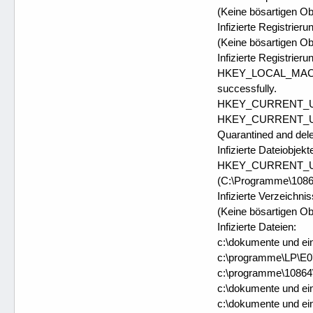
(Keine bösartigen Ob
Infizierte Registrier
(Keine bösartigen Ob
Infizierte Registrier
HKEY_LOCAL_MACHINE
successfully.
HKEY_CURRENT_USER\
HKEY_CURRENT_USER\
Quarantined and dele
Infizierte Dateiobjekt
HKEY_CURRENT_USER
(C:\Programme\10864
Infizierte Verzeichnis
(Keine bösartigen Ob
Infizierte Dateien:
c:\dokumente und ei
c:\programme\LP\E07
c:\programme\10864\l
c:\dokumente und ein
c:\dokumente und ein