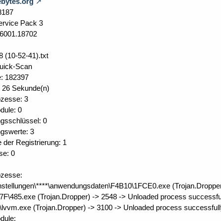
bytes.org
8187
ervice Pack 3
0.6001.18702
 (10-52-41).txt
Quick-Scan
e: 182397
), 26 Sekunde(n)
ozesse: 3
dule: 0
ungsschlüssel: 0
ungswerte: 3
e der Registrierung: 1
se: 0
ozesse:
nstellungen\****\anwendungsdaten\F4B10\1FCE0.exe (Trojan.Dropper)
F\485.exe (Trojan.Dropper) -> 2548 -> Unloaded process successful
lvvm.exe (Trojan.Dropper) -> 3100 -> Unloaded process successfull
dule: