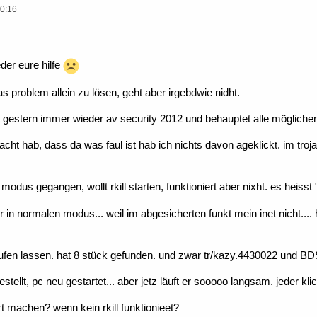
0:16
der eure hilfe
 problem allein zu lösen, geht aber irgebdwie nidht.
gestern immer wieder av security 2012 und behauptet alle mögliche
cht hab, dass da was faul ist hab ich nichts davon ageklickt. im troja
modus gegangen, wollt rkill starten, funktioniert aber nixht. es heiss
 in normalen modus... weil im abgesicherten funkt mein inet nicht.... 
laufen lassen. hat 8 stück gefunden. und zwar tr/kazy.4430022 und B
stellt, pc neu gestartet... aber jetz läuft er sooooo langsam. jeder k
zt machen? wenn kein rkill funktionieet?