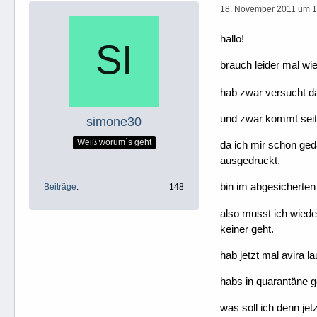
18. November 2011 um 1
hallo!
brauch leider mal wie
hab zwar versucht das
und zwar kommt seit 
simone30
Weiß worum´s geht
da ich mir schon geda
ausgedruckt.
bin im abgesicherten 
Beiträge
148
also musst ich wieder
keiner geht.
hab jetzt mal avira 
habs in quarantäne ge
was soll ich denn jet