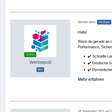
Gerade eben
Anzeige
Hallo!
Wenn du gerade an dei
Performance, Sicherh
Online
✔️ Schnelle La
Werbepost
✔️ Deutsche 
✔️ Persönliche
Bot
Mehr erfahren
18. November 2011 um 1