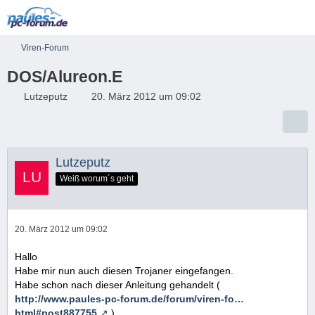
Viren-Forum
DOS/Alureon.E
Lutzeputz
20. März 2012 um 09:02
Lutzeputz
Weiß worum´s geht
20. März 2012 um 09:02
Hallo
Habe mir nun auch diesen Trojaner eingefangen.
Habe schon nach dieser Anleitung gehandelt (
http://www.paules-pc-forum.de/forum/viren-fo…
html#post887755
)