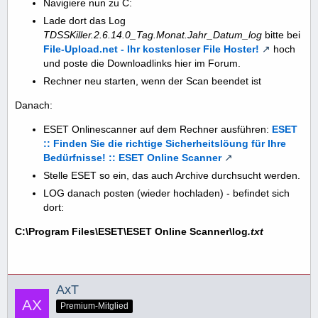
Navigiere nun zu C:
Lade dort das Log
TDSSKiller.2.6.14.0_Tag.Monat.Jahr_Datum_log
bitte bei
File-Upload.net - Ihr kostenloser File Hoster!
hoch
und poste die Downloadlinks hier im Forum.
Rechner neu starten, wenn der Scan beendet ist
Danach:
ESET Onlinescanner auf dem Rechner ausführen:
ESET
:: Finden Sie die richtige Sicherheitslöung für Ihre
Bedürfnisse! :: ESET Online Scanner
Stelle ESET so ein, das auch Archive durchsucht werden.
LOG danach posten (wieder hochladen) - befindet sich
dort:
C:\Program Files\ESET\ESET Online Scanner\log
.txt
AxT
Premium-Mitglied