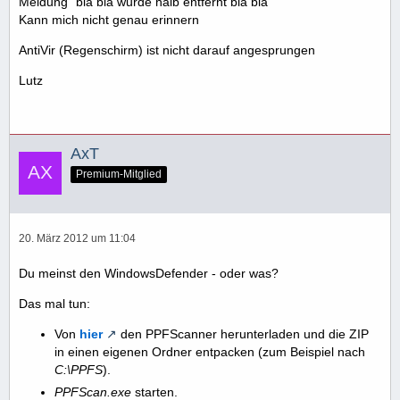
Meldung "bla bla wurde halb entfernt bla bla"
Kann mich nicht genau erinnern
AntiVir (Regenschirm) ist nicht darauf angesprungen
Lutz
AxT
Premium-Mitglied
20. März 2012 um 11:04
Du meinst den WindowsDefender - oder was?
Das mal tun:
Von
hier
den PPFScanner herunterladen und die ZIP
in einen eigenen Ordner entpacken (zum Beispiel nach
C:\PPFS
).
PPFScan.exe
starten.