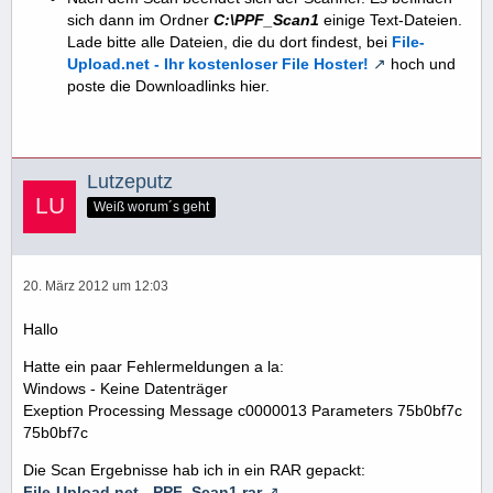
sich dann im Ordner
C:\PPF_Scan1
einige Text-Dateien.
Lade bitte alle Dateien, die du dort findest, bei
File-
Upload.net - Ihr kostenloser File Hoster!
hoch und
poste die Downloadlinks hier.
Lutzeputz
Weiß worum´s geht
20. März 2012 um 12:03
Hallo
Hatte ein paar Fehlermeldungen a la:
Windows - Keine Datenträger
Exeption Processing Message c0000013 Parameters 75b0bf7c
75b0bf7c
Die Scan Ergebnisse hab ich in ein RAR gepackt:
File-Upload.net - PPF_Scan1.rar