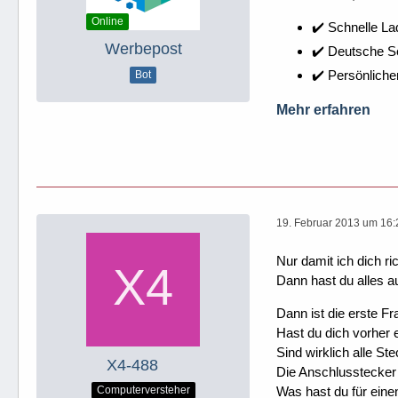
Online
✔️ Schnelle La
Werbepost
✔️ Deutsche 
✔️ Persönliche
Bot
Mehr erfahren
19. Februar 2013 um 16:
Nur damit ich dich r
Dann hast du alles a
Dann ist die erste F
Hast du dich vorher 
Sind wirklich alle Ste
X4-488
Die Anschlusstecker
Was hast du für ein
Computerversteher