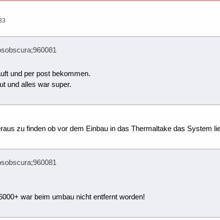
33
aosobscura;960081
auft und per post bekommen.
t und alles war super.
raus zu finden ob vor dem Einbau in das Thermaltake das System lief
aosobscura;960081
6000+ war beim umbau nicht entfernt worden!