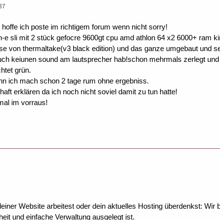
37
d hoffe ich poste im richtigem forum wenn nicht sorry!
e sli mit 2 stück gefocre 9600gt cpu amd athlon 64 x2 6000+ ram ki
e von thermaltake(v3 black edition) und das ganze umgebaut und se
auch keiunen sound am lautsprecher hab!schon mehrmals zerlegt und a
htet grün.
denn ich mach schon 2 tage rum ohne ergebniss.
haft erklären da ich noch nicht soviel damit zu tun hatte!
al im vorraus!
ner Website arbeitest oder dein aktuelles Hosting überdenkst: Wir be
eit und einfache Verwaltung ausgelegt ist.