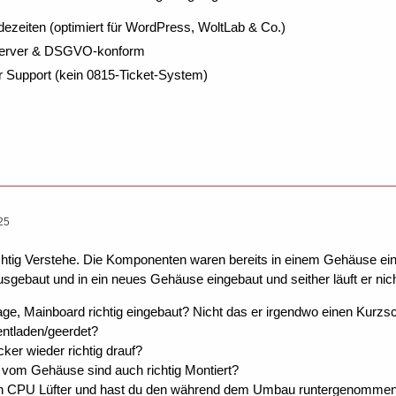
dezeiten (optimiert für WordPress, WoltLab & Co.)
Server & DSGVO-konform
r Support (kein 0815-Ticket-System)
25
ichtig Verstehe. Die Komponenten waren bereits in einem Gehäuse ein
usgebaut und in ein neues Gehäuse eingebaut und seither läuft er ni
rage, Mainboard richtig eingebaut? Nicht das er irgendwo einen Kurzs
entladen/geerdet?
cker wieder richtig drauf?
 vom Gehäuse sind auch richtig Montiert?
en CPU Lüfter und hast du den während dem Umbau runtergenommen