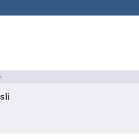
gen
sli