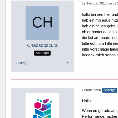
19. Februar 2013 um 09:
hallo bin neu hier un
hab ein mb asus m2n-
hab ein neues gehäus
ob er bootet da ich 
die led am board leuc
bitte echt um hilfe 
Chaosobscura
bitte vorschläge laien
Anfänger
bedank mich schon m
Beiträge
5
Gerade eben
Anzeige
Hallo!
Wenn du gerade an dei
Performance, Sicherh