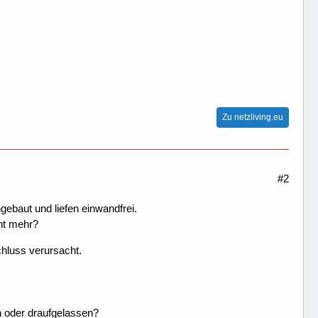
Zu netzliving.eu
#2
gebaut und liefen einwandfrei.
cht mehr?
chluss verursacht.
 oder draufgelassen?