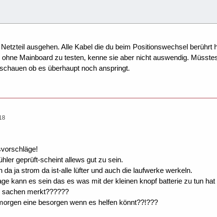
etzteil ausgehen. Alle Kabel die du beim Positionswechsel berührt h
s ohne Mainboard zu testen, kenne sie aber nicht auswendig. Müsst
 schauen ob es überhaupt noch anspringt.
18
svorschläge!
hler geprüft-scheint allews gut zu sein.
 da ja strom da ist-alle lüfter und auch die laufwerke werkeln.
ge kann es sein das es was mit der kleinen knopf batterie zu tun hat d
ge sachen merkt??????
morgen eine besorgen wenn es helfen könnt??!???