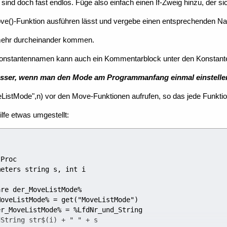
ind doch fast endlos. Füge also einfach einen If-Zweig hinzu, der si
ve()-Funktion ausführen lässt und vergebe einen entsprechenden N
mehr durcheinander kommen.
 Konstantennamen kann auch ein Kommentarblock unter den Konstante
esser, wenn man den Mode am Programmanfang einmal einstelle
ListMode",n) vor den Move-Funktionen aufrufen, so das jede Funktion
ilfe etwas umgestellt: