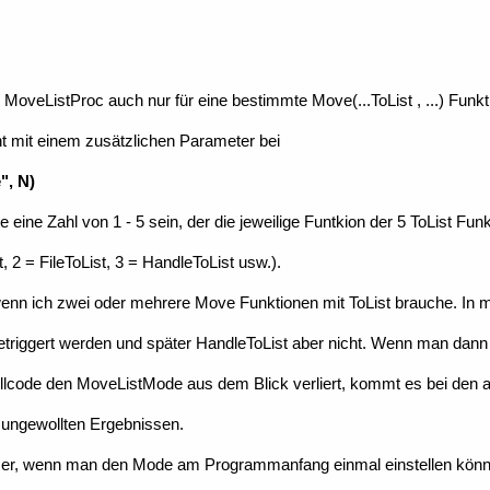
 MoveListProc auch nur für eine bestimmte Move(...ToList , ...) Funkt
cht mit einem zusätzlichen Parameter bei
", N)
eine Zahl von 1 - 5 sein, der die jeweilige Funtkion der 5 ToList Fun
t, 2 = FileToList, 3 = HandleToList usw.).
 wenn ich zwei oder mehrere Move Funktionen mit ToList brauche. In
t getriggert werden und später HandleToList aber nicht. Wenn man dann
llcode den MoveListMode aus dem Blick verliert, kommt es bei den 
 ungewollten Ergebnissen.
ser, wenn man den Mode am Programmanfang einmal einstellen könn