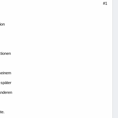
#1
ion
ktionen
 meinem
 später
anderen
te.