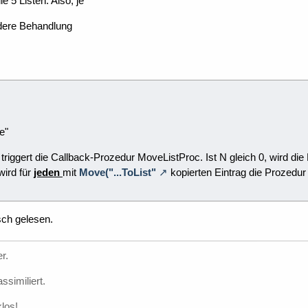
ie 5 Listen. Also, je
dere Behandlung
e"
riggert die Callback-Prozedur MoveListProc. Ist N gleich 0, wird die 
wird für
jeden
mit
Move("...ToList"
kopierten Eintrag die Prozedur
sch gelesen.
r.
ssimiliert.
los!