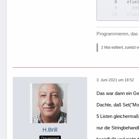
EndProc
Programmieren, das 
2 Mal editiert, zuletzt 
3. Juni 2021 um 18:52
Das war dann ein Ge
Dachte, daß Set("Mov
5 Listen gleichermaß
nur die Stringbehand
H.Brill
Dauergast