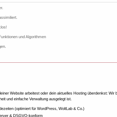
r.
ssimiliert.
los!
 Funktionen und Algorithmen
gen.
ner Website arbeitest oder dein aktuelles Hosting überdenkst: Wir be
eit und einfache Verwaltung ausgelegt ist.
dezeiten (optimiert für WordPress, WoltLab & Co.)
Server & DSGVO-konform