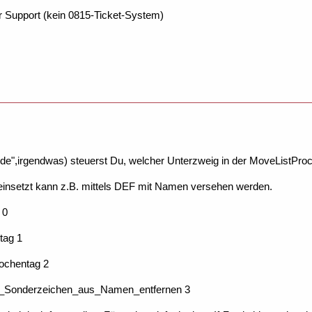
r Support (kein 0815-Ticket-System)
e",irgendwas) steuerst Du, welcher Unterzweig in der MoveListProc
 einsetzt kann z.B. mittels DEF mit Namen versehen werden.
 0
tag 1
chentag 2
_Sonderzeichen_aus_Namen_entfernen 3