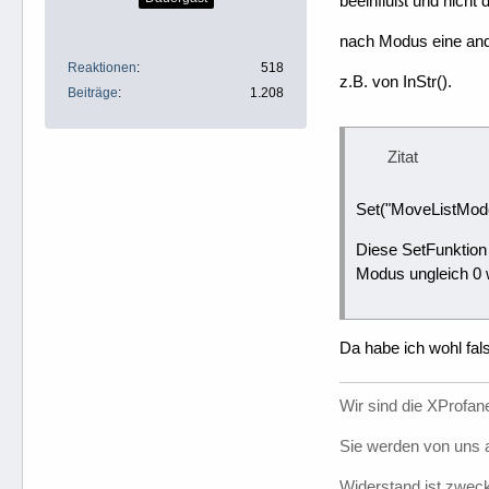
beeinflußt und nicht d
nach Modus eine an
Reaktionen
518
z.B. von InStr().
Beiträge
1.208
Zitat
Set("MoveListMod
Diese SetFunktion t
Modus ungleich 0 
Da habe ich wohl fal
Wir sind die XProfane
Sie werden von uns a
Widerstand ist zweck