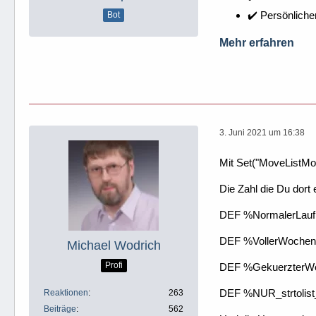
✔️ Persönliche
Bot
Mehr erfahren
3. Juni 2021 um 16:38
Mit Set("MoveListMod
Die Zahl die Du dort
DEF %NormalerLauf
DEF %VollerWochen
Michael Wodrich
Profi
DEF %GekuerzterWo
DEF %NUR_strtolist
Reaktionen
263
Beiträge
562