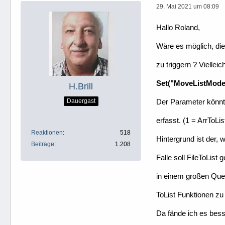
29. Mai 2021 um 08:09
Hallo Roland,
Wäre es möglich, die
zu triggern ? Viellei
Set("MoveListMode
H.Brill
Dauergast
Der Parameter könnte 
erfasst. (1 = ArrToLis
Reaktionen
518
Hintergrund ist der,
Beiträge
1.208
Falle soll FileToLis
in einem großen Que
ToList Funktionen zu
Da fände ich es bes