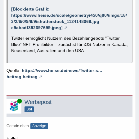
[Blockierte Grafik:
https://www.heise.de/scale/geometry/450/q80//imgs/18/
3/2/6/0/9/8/9/shutterstock_1124148068.jpg-
e9abcdf392697699.jpeg]
Twitter ermöglicht Nutzern des Bezahlangebots "Twitter
Blue" NFT-Profilbilder – zunächst für iOS-Nutzer in Kanada,
Neuseeland, Australien und den USA.
Quelle:
https://www.heise.de/news/Twitter-s…
beitrag.beitrag
Online
Werbepost
Bot
Gerade eben
Anzeige
Hallo!