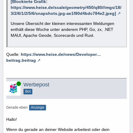
[Blockierte Grafik:
https://www.heise.de/scale/geometry/450/q80//imgs/18/
3/2/6/1/2/5/6/snapshots.jpg-ae1f80d4bdc784e2.jpeg]
Unsere Übersicht der kleinen interessanten Meldungen
enthält diese Woche unter anderem PHP, Go, zx, .NET
MAUI, Apache Geode, Scorecards und Rust.
Quelle:
https://www.heise.de/news/Developer…
beitrag.beitrag
Online
Werbepost
Bot
Gerade eben
Anzeige
Hallo!
Wenn du gerade an deiner Website arbeitest oder dein