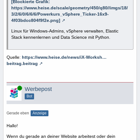
[Blockierte Grafik:
https://www.heise.de/scale/geometry/450/q80//imgs/18/
3/2/6/0/6/6/6/Powerkurs_vSphere_Ticker-16x9-
4f03bdcc804f9f2e.png]
Linux für Windows-Admins, vSphere verwalten, Elastic
Stack kennenlernen und Data Science mit Python.
Quelle:
https://www.heise.de/news/iX-Worksh…
beitrag.beitrag
Online
Werbepost
Bot
Gerade eben
Anzeige
Hallo!
Wenn du gerade an deiner Website arbeitest oder dein