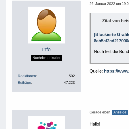
26. Januar 2022 um 19:
Zitat von heis
[Blockierte Grafi
8ab5cf2cd217000e
Info
Noch feilt die Bun
Nachrichtenkurier
Quelle:
https://www
Reaktionen
502
Beiträge
47.223
Gerade eben
Anzeige
Hallo!