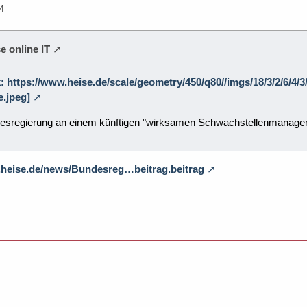
04
e online IT
k: https://www.heise.de/scale/geometry/450/q80//imgs/18/3/2/6/4/
.jpeg]
desregierung an einem künftigen "wirksamen Schwachstellenmanagement
.heise.de/news/Bundesreg…beitrag.beitrag