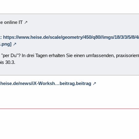
e online IT
k: https://www.heise.de/scale/geometry/450/q80//imgs/18/3/3/5/8
.png]
 "per Du"? In drei Tagen erhalten Sie einen umfassenden, praxisorient
is 30.3.
.heise.de/news/iX-Worksh…beitrag.beitrag