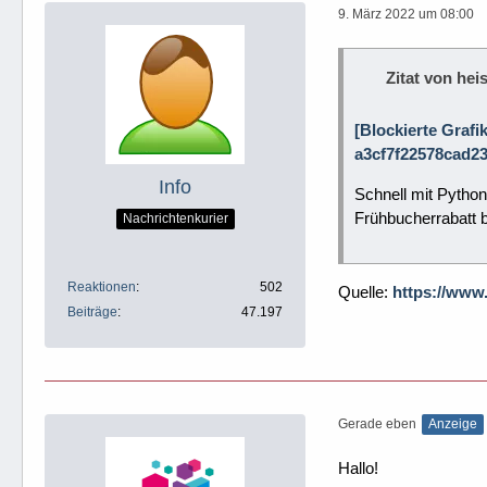
9. März 2022 um 08:00
Zitat von heis
[Blockierte Grafi
a3cf7f22578cad23
Info
Schnell mit Python
Frühbucherrabatt b
Nachrichtenkurier
Reaktionen
502
Quelle:
https://www
Beiträge
47.197
Gerade eben
Anzeige
Hallo!