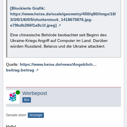
[Blockierte Grafik:
https://www.heise.de/scale/geometry/450/q80//imgs/18/
3/3/6/1/6/0/5/shutterstock_1418675876.jpg-
e79bdb266f1a9c1f.jpeg]
Eine chinesische Behörde beobachtet seit Beginn des
Ukraine-Kriegs Angriff auf Computer im Land. Darüber
würden Russland, Belarus und die Ukraine attackiert.
Quelle:
https://www.heise.de/news/Angeblich…
beitrag.beitrag
Online
Werbepost
Bot
Gerade eben
Anzeige
Hallo!