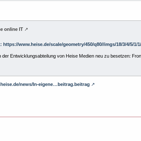
e online IT
k: https://www.heise.de/scale/geometry/450/q80//imgs/18/3/4/5/1
 in der Entwicklungsabteilung von Heise Medien neu zu besetzen: 
.heise.de/news/In-eigene…beitrag.beitrag