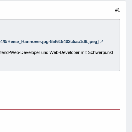
#1
/1/4/0/Heise_Hannover.jpg-85f615402c5ac1d8.jpeg]
Frontend-Web-Developer und Web-Developer mit Schwerpunkt