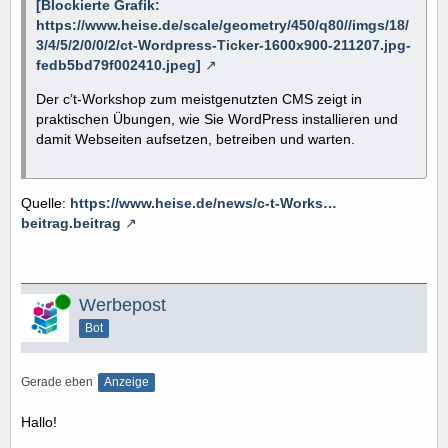
[Blockierte Grafik:
https://www.heise.de/scale/geometry/450/q80//imgs/18/
3/4/5/2/0/0/2/ct-Wordpress-Ticker-1600x900-211207.jpg-
fedb5bd79f002410.jpeg]
Der c’t-Workshop zum meistgenutzten CMS zeigt in
praktischen Übungen, wie Sie WordPress installieren und
damit Webseiten aufsetzen, betreiben und warten.
Quelle:
https://www.heise.de/news/c-t-Works…
beitrag.beitrag
Online
Werbepost
Bot
Gerade eben
Anzeige
Hallo!