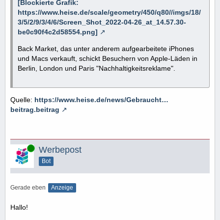
[Blockierte Grafik:
https://www.heise.de/scale/geometry/450/q80//imgs/18/
3/5/2/9/3/4/6/Screen_Shot_2022-04-26_at_14.57.30-
be0c90f4c2d58554.png]
Back Market, das unter anderem aufgearbeitete iPhones
und Macs verkauft, schickt Besuchern von Apple-Läden in
Berlin, London und Paris "Nachhaltigkeitsreklame".
Quelle:
https://www.heise.de/news/Gebraucht…
beitrag.beitrag
Online
Werbepost
Bot
Gerade eben
Anzeige
Hallo!