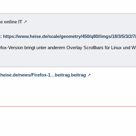
e online IT
ik: https://www.heise.de/scale/geometry/450/q80//imgs/18/3/5/3/
efox-Version bringt unter anderem Overlay Scrollbars für Linux und
.heise.de/news/Firefox-1…beitrag.beitrag