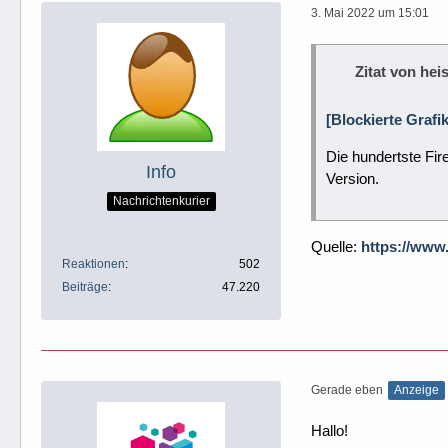
3. Mai 2022 um 15:01
Zitat von heis
[Blockierte Graf
Die hundertste Fir
Info
Version.
Nachrichtenkurier
Quelle:
https://www
Reaktionen
502
Beiträge
47.220
Gerade eben
Anzeige
Hallo!