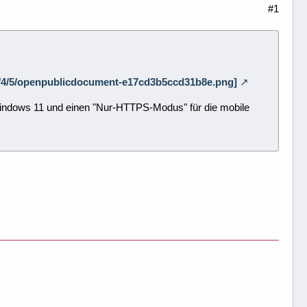
#1
2/7/4/5/openpublicdocument-e17cd3b5ccd31b8e.png]
 Windows 11 und einen "Nur-HTTPS-Modus" für die mobile