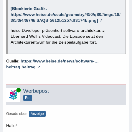
[Blockierte Grafik:
https://www.heise.de/scale/geometry/450/q80//imgs/18/
3/5/3/4/0/7/6/iSAQB-5612b1257df3174b.png]
heise Developer präsentiert software-architektur.tv,
Eberhard Wolffs Videocast. Die Episode setzt den
Architekturentwurf für die Beispielaufgabe fort.
Quelle:
https://www.heise.de/news/software-…
beitrag.beitrag
Online
Werbepost
Bot
Gerade eben
Anzeige
Hallo!