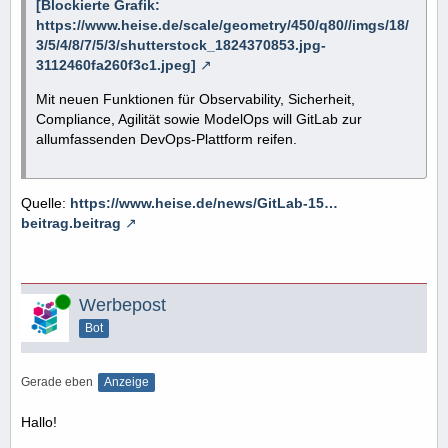
[Blockierte Grafik:
https://www.heise.de/scale/geometry/450/q80//imgs/18/
3/5/4/8/7/5/3/shutterstock_1824370853.jpg-
3112460fa260f3c1.jpeg]
Mit neuen Funktionen für Observability, Sicherheit,
Compliance, Agilität sowie ModelOps will GitLab zur
allumfassenden DevOps-Plattform reifen.
Quelle:
https://www.heise.de/news/GitLab-15…
beitrag.beitrag
Online
Werbepost
Bot
Gerade eben
Anzeige
Hallo!