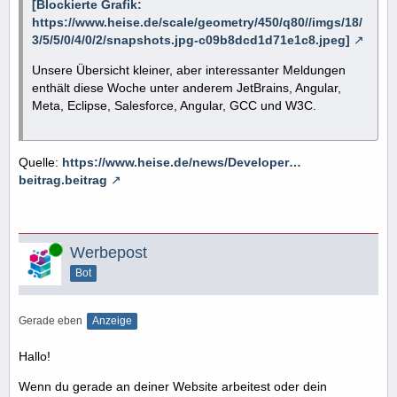
[Blockierte Grafik:
https://www.heise.de/scale/geometry/450/q80//imgs/18/
3/5/5/0/4/0/2/snapshots.jpg-c09b8dcd1d71e1c8.jpeg]
Unsere Übersicht kleiner, aber interessanter Meldungen
enthält diese Woche unter anderem JetBrains, Angular,
Meta, Eclipse, Salesforce, Angular, GCC und W3C.
Quelle:
https://www.heise.de/news/Developer…
beitrag.beitrag
Online
Werbepost
Bot
Gerade eben
Anzeige
Hallo!
Wenn du gerade an deiner Website arbeitest oder dein