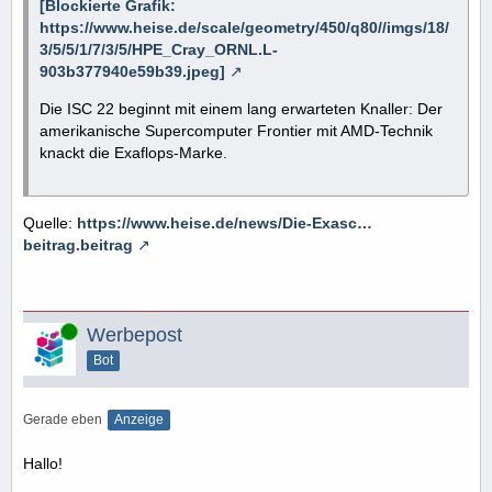
[Blockierte Grafik:
https://www.heise.de/scale/geometry/450/q80//imgs/18/
3/5/5/1/7/3/5/HPE_Cray_ORNL.L-
903b377940e59b39.jpeg]
Die ISC 22 beginnt mit einem lang erwarteten Knaller: Der
amerikanische Supercomputer Frontier mit AMD-Technik
knackt die Exaflops-Marke.
Quelle:
https://www.heise.de/news/Die-Exasc…
beitrag.beitrag
Online
Werbepost
Bot
Gerade eben
Anzeige
Hallo!