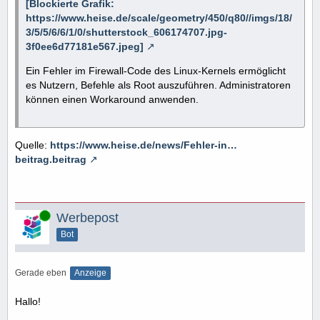
[Blockierte Grafik:
https://www.heise.de/scale/geometry/450/q80//imgs/18/
3/5/5/6/6/1/0/shutterstock_606174707.jpg-
3f0ee6d77181e567.jpeg]
Ein Fehler im Firewall-Code des Linux-Kernels ermöglicht
es Nutzern, Befehle als Root auszuführen. Administratoren
können einen Workaround anwenden.
Quelle:
https://www.heise.de/news/Fehler-in…
beitrag.beitrag
Online
Werbepost
Bot
Gerade eben
Anzeige
Hallo!