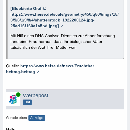
[Blockierte Grafik:
https://www.heise.de/scale/geometry/450/q80//imgs/18/
3/5/6/1/9/8/4/shutterstock_1922200124.jpg-
25ad16f160a1a5bd.jpeg]
Mit Hilf eines DNA-Analyse-Dienstes zur Ahnenforschung
fand eine Frau heraus, dass Ihr biologischer Vater
tatsächlich der Arzt ihrer Mutter war.
Quelle:
https://www.heise.de/news/Fruchtbar…
beitrag.beitrag
Online
Werbepost
Bot
Gerade eben
Anzeige
Hallo!