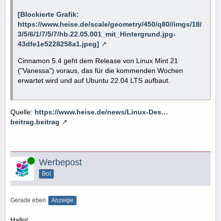
[Blockierte Grafik:
https://www.heise.de/scale/geometry/450/q80//imgs/18/
3/5/6/1/7/5/7/hb.22.05.001_mit_Hintergrund.jpg-
43dfe1e5228258a1.jpeg]
Cinnamon 5.4 geht dem Release von Linux Mint 21
("Vanessa") voraus, das für die kommenden Wochen
erwartet wird und auf Ubuntu 22.04 LTS aufbaut.
Quelle:
https://www.heise.de/news/Linux-Des…
beitrag.beitrag
Online
Werbepost
Bot
Gerade eben
Anzeige
Hallo!