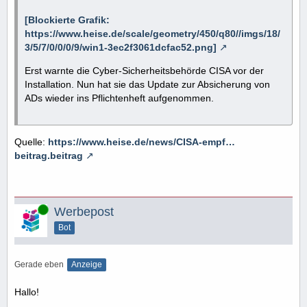
[Blockierte Grafik:
https://www.heise.de/scale/geometry/450/q80//imgs/18/
3/5/7/0/0/0/9/win1-3ec2f3061dcfac52.png]
Erst warnte die Cyber-Sicherheitsbehörde CISA vor der
Installation. Nun hat sie das Update zur Absicherung von
ADs wieder ins Pflichtenheft aufgenommen.
Quelle:
https://www.heise.de/news/CISA-empf…
beitrag.beitrag
Online
Werbepost
Bot
Gerade eben
Anzeige
Hallo!