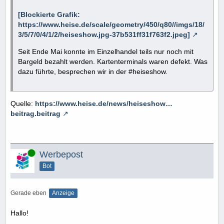
[Blockierte Grafik:
https://www.heise.de/scale/geometry/450/q80//imgs/18/
3/5/7/0/4/1/2/heiseshow.jpg-37b531ff31f763f2.jpeg]
Seit Ende Mai konnte im Einzelhandel teils nur noch mit
Bargeld bezahlt werden. Kartenterminals waren defekt. Was
dazu führte, besprechen wir in der #heiseshow.
Quelle:
https://www.heise.de/news/heiseshow…
beitrag.beitrag
Online
Werbepost
Bot
Gerade eben
Anzeige
Hallo!