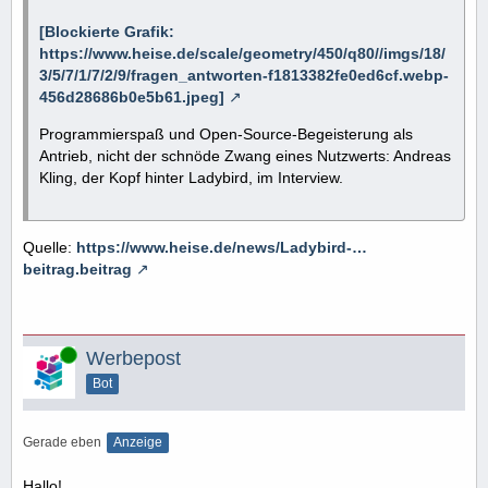
[Blockierte Grafik:
https://www.heise.de/scale/geometry/450/q80//imgs/18/
3/5/7/1/7/2/9/fragen_antworten-f1813382fe0ed6cf.webp-
456d28686b0e5b61.jpeg]
Programmierspaß und Open-Source-Begeisterung als
Antrieb, nicht der schnöde Zwang eines Nutzwerts: Andreas
Kling, der Kopf hinter Ladybird, im Interview.
Quelle:
https://www.heise.de/news/Ladybird-…
beitrag.beitrag
Online
Werbepost
Bot
Gerade eben
Anzeige
Hallo!