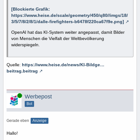
[Blockierte Grafik:
https://www.heise.de/scale/geometry/450/q80//imgs/18/
3/5/7/8/2/8/1/dalle-firefighters-b6478f220ca67f9e.png]
OpenAI hat das KI-System weiter angepasst, damit Bilder
von Menschen die Vielfalt der Weltbevölkerung
widerspiegeln.
Quelle:
https://www.heise.de/news/KI-Bildge…
beitrag.beitrag
Online
Werbepost
Bot
Gerade eben
Anzeige
Hallo!