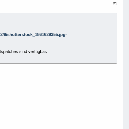
#1
0/2/9/shutterstock_1861629355.jpg-
tspatches sind verfügbar.