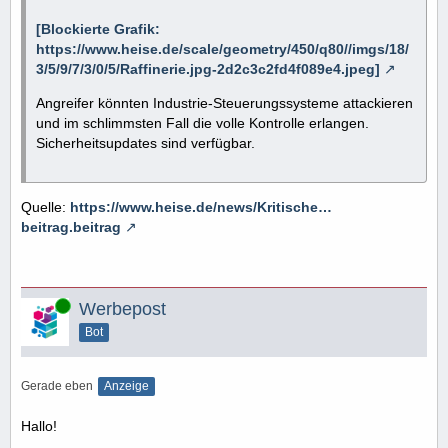
[Blockierte Grafik:
https://www.heise.de/scale/geometry/450/q80//imgs/18/
3/5/9/7/3/0/5/Raffinerie.jpg-2d2c3c2fd4f089e4.jpeg]
Angreifer könnten Industrie-Steuerungssysteme attackieren
und im schlimmsten Fall die volle Kontrolle erlangen.
Sicherheitsupdates sind verfügbar.
Quelle:
https://www.heise.de/news/Kritische…
beitrag.beitrag
Online
Werbepost
Bot
Gerade eben
Anzeige
Hallo!