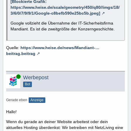
[Blockierte Grafik:
https://www.heise.de/scale/geometry/450/q80//imgs/18/
3/6/0/7/9/9/1/Google-c8befb590e25bc5b.jpeg]
Google vollzieht die Übernahme der IT-Sicherheitsfirma
Mandiant. Es ist die zweitgrößte der Konzerngeschichte.
Quelle:
https://www.heise.de/news/Mandiant-…
beitrag.beitrag
Online
Werbepost
Bot
Gerade eben
Anzeige
Hallo!
Wenn du gerade an deiner Website arbeitest oder dein
aktuelles Hosting überdenkst: Wir betreiben mit NetzLiving eine