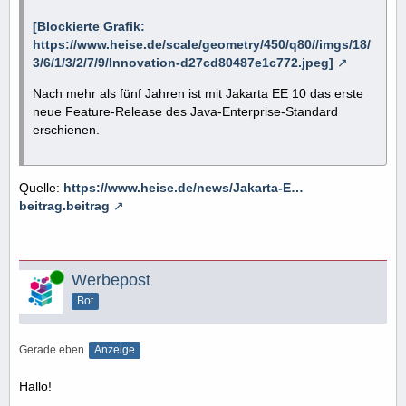
[Blockierte Grafik:
https://www.heise.de/scale/geometry/450/q80//imgs/18/
3/6/1/3/2/7/9/Innovation-d27cd80487e1c772.jpeg]
Nach mehr als fünf Jahren ist mit Jakarta EE 10 das erste
neue Feature-Release des Java-Enterprise-Standard
erschienen.
Quelle:
https://www.heise.de/news/Jakarta-E…
beitrag.beitrag
Online
Werbepost
Bot
Gerade eben
Anzeige
Hallo!