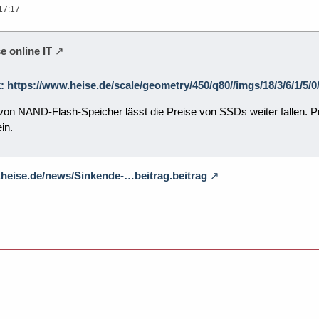
17:17
e online IT
k: https://www.heise.de/scale/geometry/450/q80//imgs/18/3/6/1/5
on NAND-Flash-Speicher lässt die Preise von SSDs weiter fallen. Pr
in.
.heise.de/news/Sinkende-…beitrag.beitrag