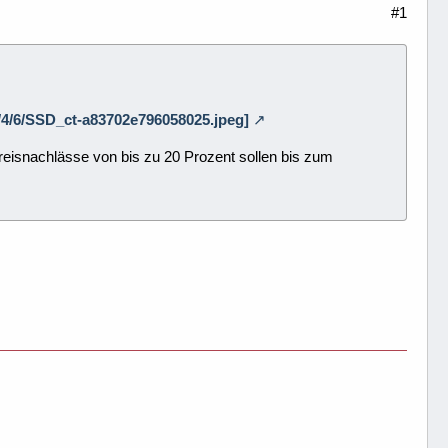
#1
/0/4/6/SSD_ct-a83702e796058025.jpeg]
eisnachlässe von bis zu 20 Prozent sollen bis zum