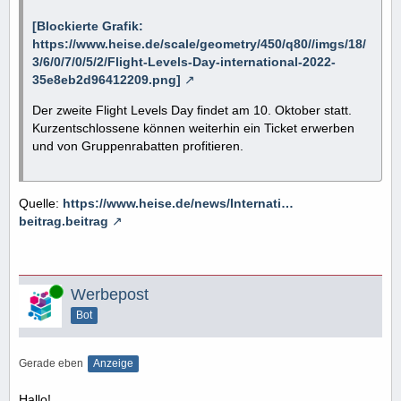
[Blockierte Grafik:
https://www.heise.de/scale/geometry/450/q80//imgs/18/
3/6/0/7/0/5/2/Flight-Levels-Day-international-2022-
35e8eb2d96412209.png]
Der zweite Flight Levels Day findet am 10. Oktober statt.
Kurzentschlossene können weiterhin ein Ticket erwerben
und von Gruppenrabatten profitieren.
Quelle:
https://www.heise.de/news/Internati…
beitrag.beitrag
Online
Werbepost
Bot
Gerade eben
Anzeige
Hallo!