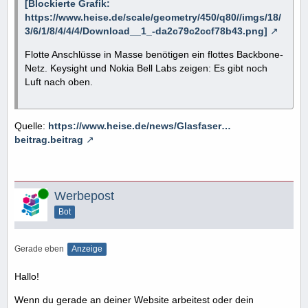
[Blockierte Grafik:
https://www.heise.de/scale/geometry/450/q80//imgs/18/
3/6/1/8/4/4/4/Download__1_-da2c79c2ccf78b43.png]
Flotte Anschlüsse in Masse benötigen ein flottes Backbone-
Netz. Keysight und Nokia Bell Labs zeigen: Es gibt noch
Luft nach oben.
Quelle:
https://www.heise.de/news/Glasfaser…
beitrag.beitrag
Online
Werbepost
Bot
Gerade eben
Anzeige
Hallo!
Wenn du gerade an deiner Website arbeitest oder dein