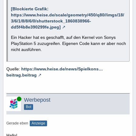
[Blockierte Grafik:
https://www.heise.de/scale/geometry/450/q80//imgs/18/
3/6/1/8/8/6/0/shutterstock_1860838966-
dd5f4b8e390299fe.jpeg]
Ein Hacker hat es geschafft, auf den Kernel von Sonys
PlayStation 5 zuzugreifen. Eigenen Code kann er aber noch
nicht ausführen.
Quelle:
https://www.heise.de/news/Spielkons…
beitrag.beitrag
Online
Werbepost
Bot
Gerade eben
Anzeige
Hallo!