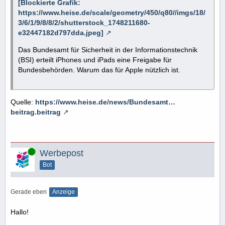
[Blockierte Grafik:
https://www.heise.de/scale/geometry/450/q80//imgs/18/
3/6/1/9/8/8/2/shutterstock_1748211680-
e32447182d797dda.jpeg]
Das Bundesamt für Sicherheit in der Informationstechnik
(BSI) erteilt iPhones und iPads eine Freigabe für
Bundesbehörden. Warum das für Apple nützlich ist.
Quelle:
https://www.heise.de/news/Bundesamt…
beitrag.beitrag
Online
Werbepost
Bot
Gerade eben
Anzeige
Hallo!