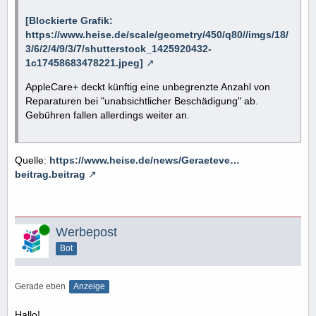
[Blockierte Grafik:
https://www.heise.de/scale/geometry/450/q80//imgs/18/
3/6/2/4/9/3/7/shutterstock_1425920432-
1c17458683478221.jpeg]
AppleCare+ deckt künftig eine unbegrenzte Anzahl von
Reparaturen bei "unabsichtlicher Beschädigung" ab.
Gebühren fallen allerdings weiter an.
Quelle:
https://www.heise.de/news/Geraeteve…
beitrag.beitrag
Online
Werbepost
Bot
Gerade eben
Anzeige
Hallo!