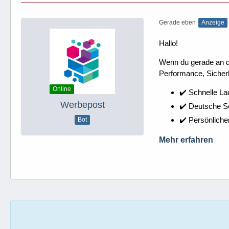
Gerade eben
Anzeige
Hallo!
Wenn du gerade an dei
Performance, Sicherh
Online
✔️ Schnelle La
Werbepost
✔️ Deutsche 
✔️ Persönliche
Bot
Mehr erfahren