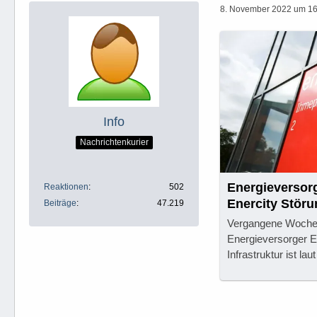
8. November 2022 um 16
Info
Nachrichtenkurier
Energieversorg
Reaktionen
502
Enercity Stör
Beiträge
47.219
Vergangene Woche h
Energieversorger En
Infrastruktur ist l