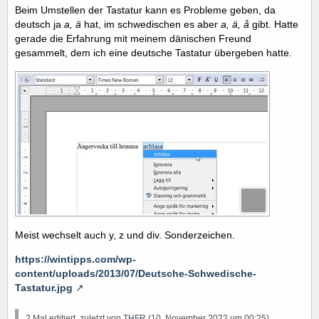
Beim Umstellen der Tastatur kann es Probleme geben, da
deutsch ja
a, ä
hat, im schwedischen es aber
a, ä, å
gibt. Hatte
gerade die Erfahrung mit meinem dänischen Freund
gesammelt, dem ich eine deutsche Tastatur übergeben hatte.
Meist wechselt auch y, z und div. Sonderzeichen.
https://wintipps.com/wp-
content/uploads/2013/07/Deutsche-Schwedische-
Tastatur.jpg
2 Mal editiert, zuletzt von
THFR
(
10. November 2022 um 00:25
)