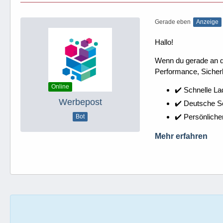
Gerade eben
Anzeige
Hallo!
Wenn du gerade an dei
Performance, Sicherh
Online
✔️ Schnelle La
Werbepost
✔️ Deutsche 
✔️ Persönliche
Bot
Mehr erfahren