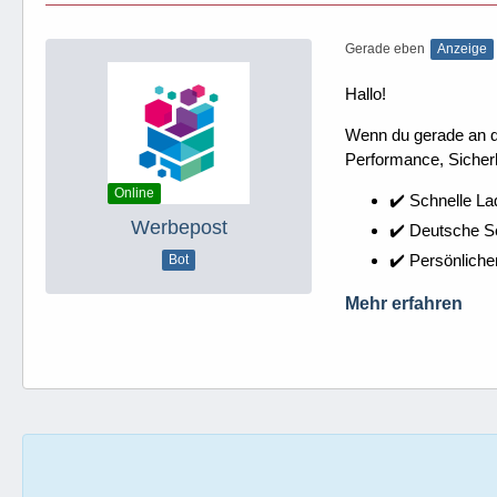
Gerade eben
Anzeige
Hallo!
Wenn du gerade an dei
Performance, Sicherh
Online
✔️ Schnelle La
Werbepost
✔️ Deutsche 
✔️ Persönliche
Bot
Mehr erfahren