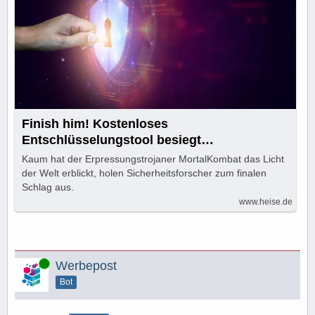
Finish him! Kostenloses
Entschlüsselungstool besiegt
MortalKombat-Ransomware
Kaum hat der Erpressungstrojaner MortalKombat das Licht
der Welt erblickt, holen Sicherheitsforscher zum finalen
Schlag aus.
www.heise.de
Online
Werbepost
Bot