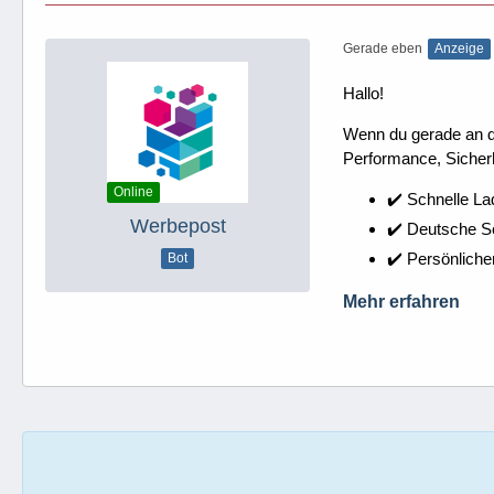
Gerade eben
Anzeige
Hallo!
Wenn du gerade an dei
Performance, Sicherh
Online
✔️ Schnelle La
Werbepost
✔️ Deutsche 
✔️ Persönliche
Bot
Mehr erfahren