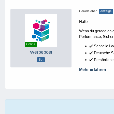
Gerade eben
Anzeige
Hallo!
Wenn du gerade an dei
Performance, Sicherh
Online
✔️ Schnelle La
Werbepost
✔️ Deutsche 
✔️ Persönliche
Bot
Mehr erfahren