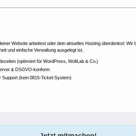
ner Website arbeitest oder dein aktuelles Hosting überdenkst: Wir be
eit und einfache Verwaltung ausgelegt ist.
dezeiten (optimiert für WordPress, WoltLab & Co.)
Server & DSGVO-konform
r Support (kein 0815-Ticket-System)
Jetzt mitmachen!