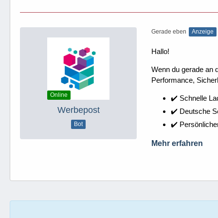
Gerade eben
Anzeige
Hallo!
Wenn du gerade an dei
Performance, Sicherh
Online
✔️ Schnelle La
Werbepost
✔️ Deutsche 
✔️ Persönliche
Bot
Mehr erfahren