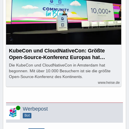
KubeCon und CloudNativeCon: Größte
Open-Source-Konferenz Europas hat
begonnen
Die KubeCon und CloudNativeCon in Amsterdam hat
begonnen. Mit über 10.000 Besuchern ist sie die größte
Open-Source-Konferenz des Kontinents.
www.heise.de
Online
Werbepost
Bot