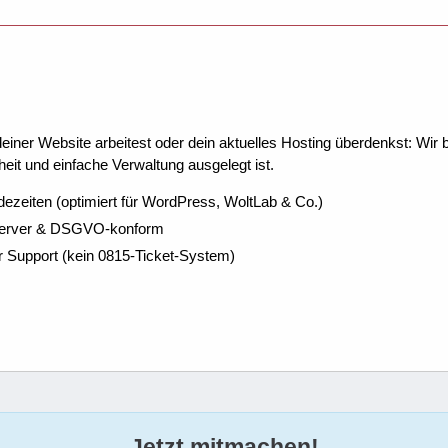
ner Website arbeitest oder dein aktuelles Hosting überdenkst: Wir be
eit und einfache Verwaltung ausgelegt ist.
dezeiten (optimiert für WordPress, WoltLab & Co.)
Server & DSGVO-konform
r Support (kein 0815-Ticket-System)
Jetzt mitmachen!