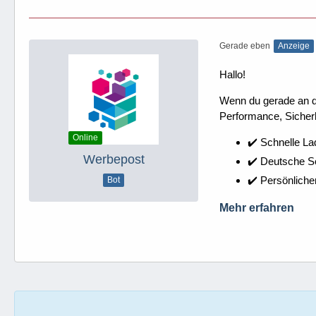
Gerade eben
Anzeige
Hallo!
Wenn du gerade an dei
Performance, Sicherh
Online
✔️ Schnelle La
Werbepost
✔️ Deutsche 
✔️ Persönliche
Bot
Mehr erfahren