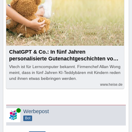
ChatGPT & Co.: In fünf Jahren
personalisierte Gutenachtgeschichten vom
KI-Teddy?
Vtech ist für Lerncomputer bekannt. Firmenchef Allan Wong
meint, dass in fünf Jahren KI-Teddybären mit Kindern reden
und ihnen etwas beibringen werden.
www.heise.de
Online
Werbepost
Bot