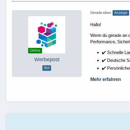
Gerade eben
Anzeige
Hallo!
Wenn du gerade an dei
Performance, Sicherh
Online
✔️ Schnelle La
Werbepost
✔️ Deutsche 
✔️ Persönliche
Bot
Mehr erfahren