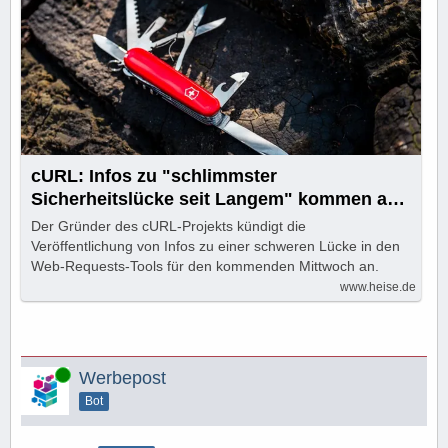
cURL: Infos zu "schlimmster
Sicherheitslücke seit Langem" kommen am
11. Oktober
Der Gründer des cURL-Projekts kündigt die
Veröffentlichung von Infos zu einer schweren Lücke in den
Web-Requests-Tools für den kommenden Mittwoch an.
www.heise.de
Online
Werbepost
Bot